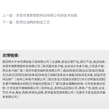
上一篇：
东莞市展辉塑胶科技有限公司的技术创新
下一篇：
医用过滤网的制造工艺
友情链接:
西安明大中央空调设备工程有限公司
|
过滤网_双色注塑产品_医疗产品_食品包装-
东莞市展辉塑胶科技有限公司
|
卧式圆木多片锯_全自动方木多片锯_小型多片锯-
邢台多片锯厂家
|
深圳市麦克福科技有限公司
|
成品|机刨石|路边石|盲道石|棋盘
石|台阶石|异型石材|珍珠花|珍珠花工程板|珍珠花火烧板|珍珠花毛光板_招远市宏
祥石材厂
|
徐州三科电气有限公司
|
西北专业大型激光切割|兰州大功率激光切割|
甘肃不锈钢激光切割|兰州激光切割加工厂家|甘肃金属雕刻价格-兰州龙发激光切
割-兰州龙发不锈钢有限公司
|
苏州礼品_苏州礼品定制公司_商务,广告,创意,企业,
节日,年会,展会,高档,特色礼品网_苏州嘉喜贸易有限公司
|
石家庄卡富信息技术服
务有限公司
|