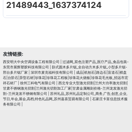
21489443_1637374124
友情链接:
西安明大中央空调设备工程有限公司
|
过滤网_双色注塑产品_医疗产品_食品包装-
东莞市展辉塑胶科技有限公司
|
卧式圆木多片锯_全自动方木多片锯_小型多片锯-
邢台多片锯厂家
|
深圳市麦克福科技有限公司
|
成品|机刨石|路边石|盲道石|棋盘
石|台阶石|异型石材|珍珠花|珍珠花工程板|珍珠花火烧板|珍珠花毛光板_招远市宏
祥石材厂
|
徐州三科电气有限公司
|
西北专业大型激光切割|兰州大功率激光切割|
甘肃不锈钢激光切割|兰州激光切割加工厂家|甘肃金属雕刻价格-兰州龙发激光切
割-兰州龙发不锈钢有限公司
|
苏州礼品_苏州礼品定制公司_商务,广告,创意,企业,
节日,年会,展会,高档,特色礼品网_苏州嘉喜贸易有限公司
|
石家庄卡富信息技术服
务有限公司
|