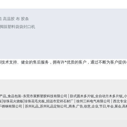
 高温胶 布 胶条
式脚踩塑料袋袋封口机
和技术支持、健全的售后服务，拥有许*优质的客户，通过不断为客户提供
疗产品_食品包装-东莞市展辉塑胶科技有限公司
|
卧式圆木多片锯_全自动方木多片锯_
程板|珍珠花火烧板|珍珠花毛光板_招远市宏祥石材厂
|
徐州三科电气有限公司
|
西北专业
不锈钢有限公司
|
苏州礼品_苏州礼品定制公司_商务,广告,创意,企业,节日,年会,展会,