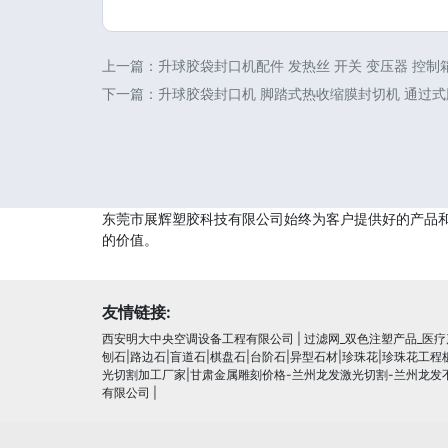
上一篇：
升球胶袋封口机配件 发热丝 开关 变压器 控制箱
下一篇：
升球胶袋封口机 脚踏式热收缩膜封切机 通过
东莞市展辉塑胶科技有限公司始终为客户提供好的产品
的价值。
友情链接:
西安明大中央空调设备工程有限公司
|
过滤网_双色注塑产品_医
刨石|路边石|盲道石|棋盘石|台阶石|异型石材|珍珠花|珍珠花工
光切割加工厂家|甘肃金属雕刻价格-兰州龙发激光切割-兰州龙发
有限公司
|