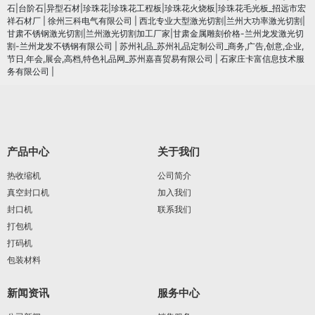
石|台阶石|异型石材|珍珠花|珍珠花工程板|珍珠花火烧板|珍珠花毛光板_招远市宏
祥石材厂
|
徐州三科电气有限公司
|
西北专业大型激光切割|兰州大功率激光切割|
甘肃不锈钢激光切割|兰州激光切割加工厂家|甘肃金属雕刻价格-兰州龙发激光切
割-兰州龙发不锈钢有限公司
|
苏州礼品_苏州礼品定制公司_商务,广告,创意,企业,
节日,年会,展会,高档,特色礼品网_苏州嘉喜贸易有限公司
|
石家庄卡富信息技术服
务有限公司
|
产品中心
关于我们
热收缩机
公司简介
真空封口机
加入我们
封口机
联系我们
打包机
打码机
包装材料
新闻资讯
服务中心