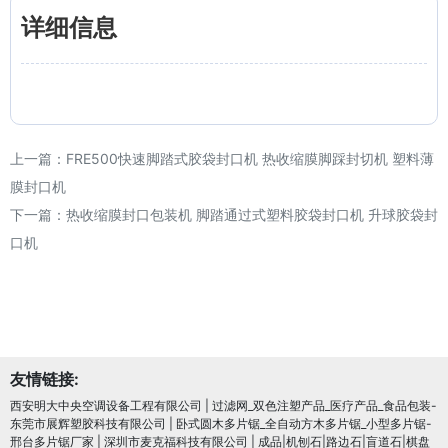
详细信息
上一篇：
FRE500快速脚踏式胶袋封口机 热收缩膜脚踩封切机 塑料薄
膜封口机
下一篇：
热收缩膜封口包装机 脚踏通过式塑料胶袋封口机 升球胶袋封
口机
友情链接:
西安明大中央空调设备工程有限公司
|
过滤网_双色注塑产品_医疗产品_食品包装-
东莞市展辉塑胶科技有限公司
|
卧式圆木多片锯_全自动方木多片锯_小型多片锯-
邢台多片锯厂家
|
深圳市麦克福科技有限公司
|
成品|机刨石|路边石|盲道石|棋盘