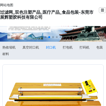
网站地图
☰
过滤网_双色注塑产品_医疗产品_食品包装-东莞市
展辉塑胶科技有限公司
热收缩机
真空封口机
封口机
打包机
打码机
包装
材料