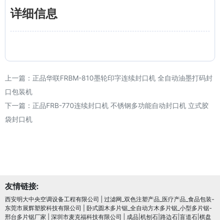
详细信息
上一篇：
正品华联FRBM-810墨轮印字连续封口机 全自动油墨打码封
口包装机
下一篇：
正品FRB-770连续封口机 不锈钢多功能自动封口机 立式胶
袋封口机
友情链接:
西安明大中央空调设备工程有限公司
|
过滤网_双色注塑产品_医疗产品_食品包装-
东莞市展辉塑胶科技有限公司
|
卧式圆木多片锯_全自动方木多片锯_小型多片锯-
邢台多片锯厂家
|
深圳市麦克福科技有限公司
|
成品|机刨石|路边石|盲道石|棋盘