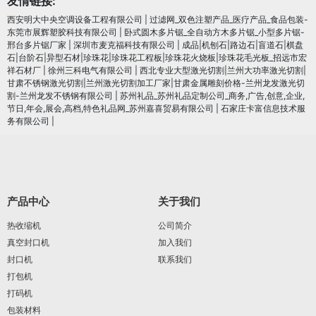
友情链接:
西安明大中央空调设备工程有限公司
|
过滤网_双色注塑产品_医疗产品_食品包装-
东莞市展辉塑胶科技有限公司
|
卧式圆木多片锯_全自动方木多片锯_小型多片锯-
邢台多片锯厂家
|
深圳市麦克福科技有限公司
|
成品|机刨石|路边石|盲道石|棋盘
石|台阶石|异型石材|珍珠花|珍珠花工程板|珍珠花火烧板|珍珠花毛光板_招远市宏
祥石材厂
|
徐州三科电气有限公司
|
西北专业大型激光切割|兰州大功率激光切割|
甘肃不锈钢激光切割|兰州激光切割加工厂家|甘肃金属雕刻价格-兰州龙发激光切
割-兰州龙发不锈钢有限公司
|
苏州礼品_苏州礼品定制公司_商务,广告,创意,企业,
节日,年会,展会,高档,特色礼品网_苏州嘉喜贸易有限公司
|
石家庄卡富信息技术服
务有限公司
|
产品中心
关于我们
热收缩机
公司简介
真空封口机
加入我们
封口机
联系我们
打包机
打码机
包装材料